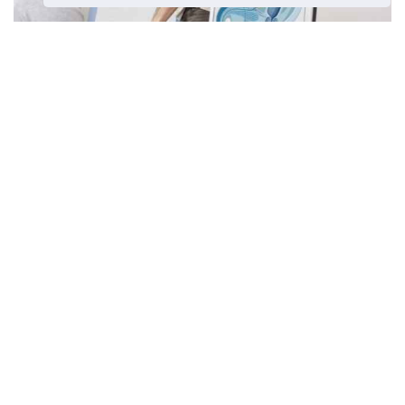
Urolog, kaj storiti in kdaj se
posvetovati
Prejšnji članek