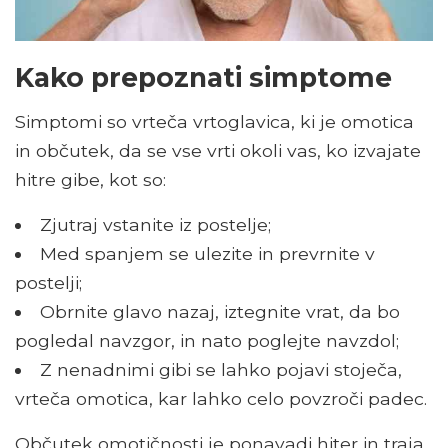
Kako prepoznati simptome
Simptomi so vrteča vrtoglavica, ki je omotica
in občutek, da se vse vrti okoli vas, ko izvajate
hitre gibe, kot so:
Zjutraj vstanite iz postelje;
Med spanjem se ulezite in prevrnite v
postelji;
Obrnite glavo nazaj, iztegnite vrat, da bo
pogledal navzgor, in nato poglejte navzdol;
Z nenadnimi gibi se lahko pojavi stoječa,
vrteča omotica, kar lahko celo povzroči padec.
Občutek omotičnosti je ponavadi hiter in traja