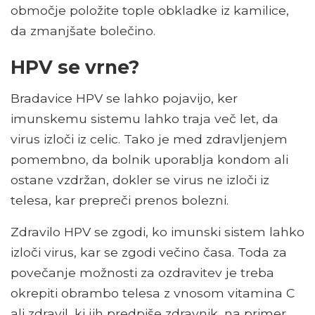
območje položite tople obkladke iz kamilice,
da zmanjšate bolečino.
HPV se vrne?
Bradavice HPV se lahko pojavijo, ker
imunskemu sistemu lahko traja več let, da
virus izloči iz celic. Tako je med zdravljenjem
pomembno, da bolnik uporablja kondom ali
ostane vzdržan, dokler se virus ne izloči iz
telesa, kar prepreči prenos bolezni.
Zdravilo HPV se zgodi, ko imunski sistem lahko
izloči virus, kar se zgodi večino časa. Toda za
povečanje možnosti za ozdravitev je treba
okrepiti obrambo telesa z vnosom vitamina C
ali zdravil, ki jih predpiše zdravnik, na primer