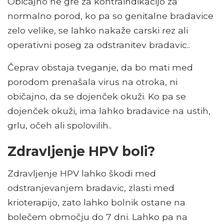
Običajno ne gre za kontraindikacijo za
normalno porod, ko pa so genitalne bradavice
zelo velike, se lahko nakaže carski rez ali
operativni poseg za odstranitev bradavic..
Čeprav obstaja tveganje, da bo mati med
porodom prenašala virus na otroka, ni
običajno, da se dojenček okuži. Ko pa se
dojenček okuži, ima lahko bradavice na ustih,
grlu, očeh ali spolovilih..
Zdravljenje HPV boli?
Zdravljenje HPV lahko škodi med
odstranjevanjem bradavic, zlasti med
krioterapijo, zato lahko bolnik ostane na
bolečem območju do 7 dni. Lahko pa na