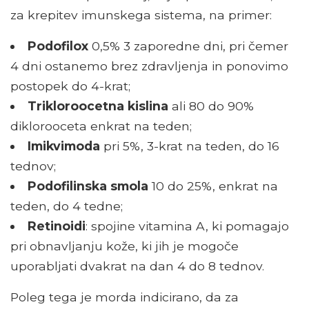
za krepitev imunskega sistema, na primer:
Podofilox
0,5% 3 zaporedne dni, pri čemer
4 dni ostanemo brez zdravljenja in ponovimo
postopek do 4-krat;
Trikloroocetna kislina
ali 80 do 90%
diklorooceta enkrat na teden;
Imikvimoda
pri 5%, 3-krat na teden, do 16
tednov;
Podofilinska smola
10 do 25%, enkrat na
teden, do 4 tedne;
Retinoidi
: spojine vitamina A, ki pomagajo
pri obnavljanju kože, ki jih je mogoče
uporabljati dvakrat na dan 4 do 8 tednov.
Poleg tega je morda indicirano, da za