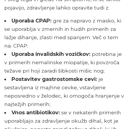
pojavijo, zdravljenje lahko opravite tudi z:
Uporaba CPAP:
gre za napravo z masko, ki
se uporablja v zmernih in hudih primerih za
lažje dihanje, zlasti med spanjem. Več o tem
na: CPAP;
Uporaba invalidskih vozičkov:
potrebna je
v primerih nemalinske miopatije, ki povzroča
težave pri hoji zaradi šibkosti mišic nog;
Postavitev gastrostomske cevi:
je
sestavljena iz majhne cevke, vstavljene
neposredno v želodec, ki omogoča hranjenje v
najtežjih primerih;
Vnos antibiotikov:
se v nekaterih primerih
uporabljajo za zdravljenje okužb dihal, kot je