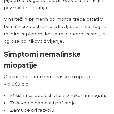
pljučnica, pogosta zaradi težav z dihali, ki jih
povzroča miopatija.
V najtežjih primerih bo morda treba ostati v
bolnišnici za ustrezno zdravljenje in se izogniti
resnim zapletom, kot je respiratorni zastoj, ki
ogroža bolnikovo življenje..
Simptomi nemalinske
miopatije
Glavni simptomi nemalinske miopatije
vključujejo:
Mišična oslabelost, zlasti v rokah in nogah;
Težavno dihanje ali požiranje;
Zamude pri razvoju;