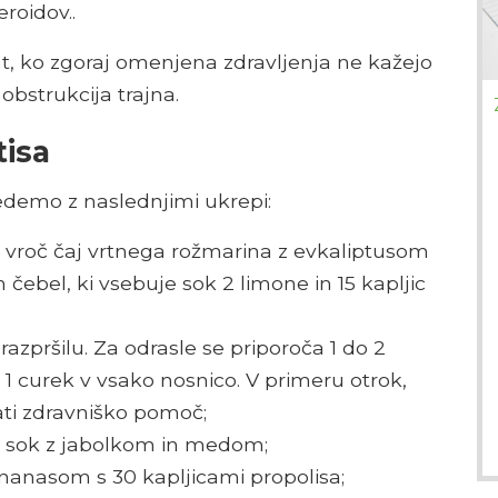
roidov..
at, ko zgoraj omenjena zdravljenja ne kažejo
obstrukcija trajna.
tisa
vedemo z naslednjimi ukrepi:
e vroč čaj vrtnega rožmarina z evkaliptusom
ebel, ki vsebuje sok 2 limone in 15 kapljic
razpršilu. Za odrasle se priporoča 1 do 2
o 1 curek v vsako nosnico. V primeru otrok,
ati zdravniško pomoč;
 sok z jabolkom in medom;
nanasom s 30 kapljicami propolisa;