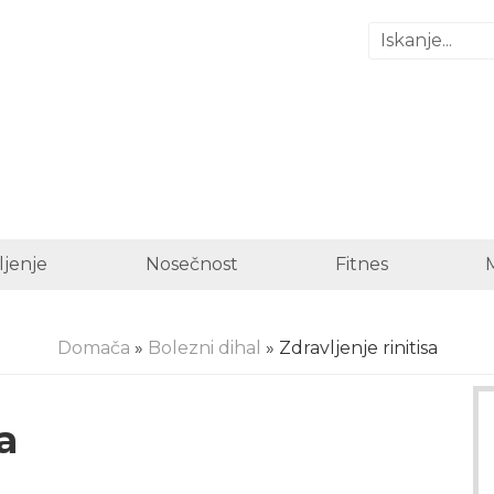
ljenje
Nosečnost
Fitnes
Domača
»
Bolezni dihal
» Zdravljenje rinitisa
a