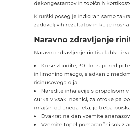
dekongestantov in topičnih kortikoste
Kirurški poseg je indiciran samo takr
zadovoljivih rezultatov in ko je nosna 
Naravno zdravljenje rini
Naravno zdravljenje rinitisa lahko iz
Ko se zbudite, 30 dni zapored pijt
in limonino mezgo, sladkan z medom č
ricinusovega olja;
Naredite inhalacije s propolisom v 
curka v vsaki nosnici, za otroke pa p
mlajših od enega leta, je treba poisk
Dvakrat na dan vzemite ananasov
Vzemite topel pomarančni sok z a