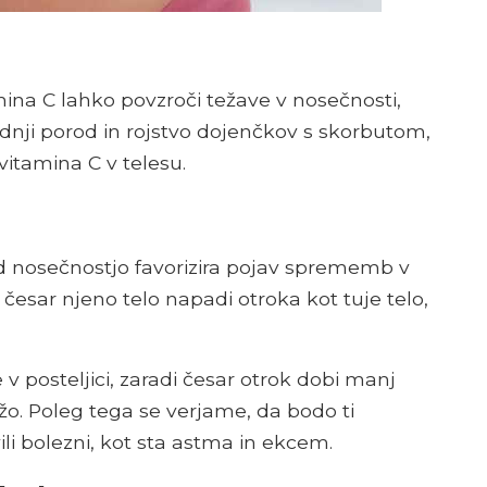
na C lahko povzroči težave v nosečnosti,
dnji porod in rojstvo dojenčkov s skorbutom,
vitamina C v telesu.
 nosečnostjo favorizira pojav sprememb v
esar njeno telo napadi otroka kot tuje telo,
 posteljici, zaradi česar otrok dobi manj
ežo. Poleg tega se verjame, da bodo ti
ili bolezni, kot sta astma in ekcem.