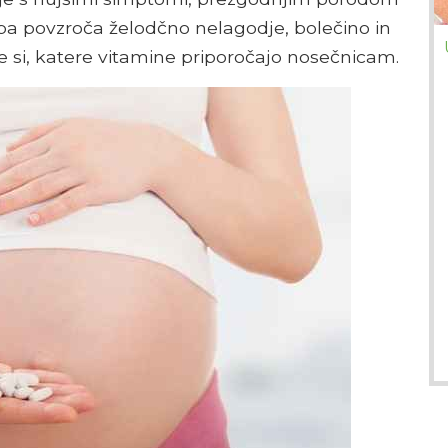
pa povzroča želodčno nelagodje, bolečino in
e si, katere vitamine priporočajo nosečnicam.