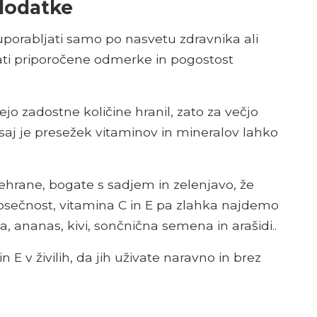
 dodatke
porabljati samo po nasvetu zdravnika ali
ti priporočene odmerke in pogostost
o zadostne količine hranil, zato za večjo
, saj je presežek vitaminov in mineralov lahko
ehrane, bogate s sadjem in zelenjavo, že
osečnost, vitamina C in E pa zlahka najdemo
, ananas, kivi, sončnična semena in arašidi..
in E v živilih, da jih uživate naravno in brez