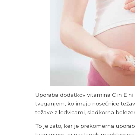
Uporaba dodatkov vitamina C in E ni p
tveganjem, ko imajo nosečnice težave,
težave z ledvicami, sladkorna bolezen 
To je zato, ker je prekomerna upor
tveganjem za nastanek preeklampsij