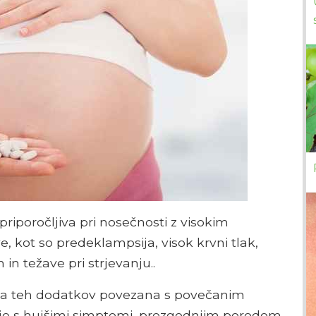
riporočljiva pri nosečnosti z visokim
 kot so predeklampsija, visok krvni tlak,
in težave pri strjevanju..
aba teh dodatkov povezana s povečanim
e s hujšimi simptomi, prezgodnjim porodom