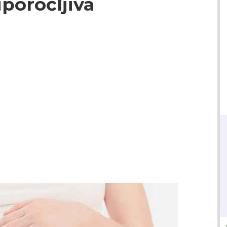
iporočljiva