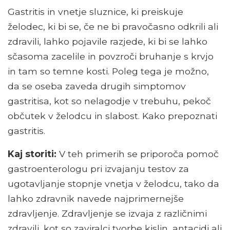
Gastritis in vnetje sluznice, ki preiskuje
želodec, ki bi se, če ne bi pravočasno odkrili ali
zdravili, lahko pojavile razjede, ki bi se lahko
sčasoma zacelile in povzroči bruhanje s krvjo
in tam so temne kosti. Poleg tega je možno,
da se oseba zaveda drugih simptomov
gastritisa, kot so nelagodje v trebuhu, pekoč
občutek v želodcu in slabost. Kako prepoznati
gastritis.
Kaj storiti:
V teh primerih se priporoča pomoč
gastroenterologu pri izvajanju testov za
ugotavljanje stopnje vnetja v želodcu, tako da
lahko zdravnik navede najprimernejše
zdravljenje. Zdravljenje se izvaja z različnimi
zdravili, kot so zaviralci tvorbe kislin, antacidi ali