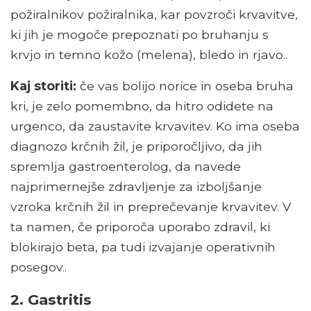
požiralnikov požiralnika, kar povzroči krvavitve,
ki jih je mogoče prepoznati po bruhanju s
krvjo in temno kožo (melena), bledo in rjavo..
Kaj storiti:
če vas bolijo norice in oseba bruha
kri, je zelo pomembno, da hitro odidete na
urgenco, da zaustavite krvavitev. Ko ima oseba
diagnozo krčnih žil, je priporočljivo, da jih
spremlja gastroenterolog, da navede
najprimernejše zdravljenje za izboljšanje
vzroka krčnih žil in preprečevanje krvavitev. V
ta namen, če priporoča uporabo zdravil, ki
blokirajo beta, pa tudi izvajanje operativnih
posegov..
2. Gastritis