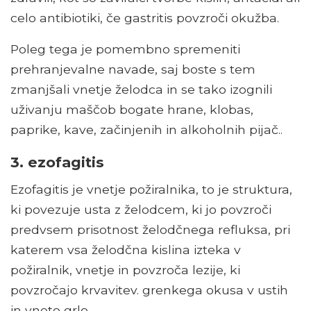
celo antibiotiki, če gastritis povzroči okužba.
Poleg tega je pomembno spremeniti
prehranjevalne navade, saj boste s tem
zmanjšali vnetje želodca in se tako izognili
uživanju maščob bogate hrane, klobas,
paprike, kave, začinjenih in alkoholnih pijač..
3. ezofagitis
Ezofagitis je vnetje požiralnika, to je struktura,
ki povezuje usta z želodcem, ki jo povzroči
predvsem prisotnost želodčnega refluksa, pri
katerem vsa želodčna kislina izteka v
požiralnik, vnetje in povzroča lezije, ki
povzročajo krvavitev. grenkega okusa v ustih
in vneto grlo.