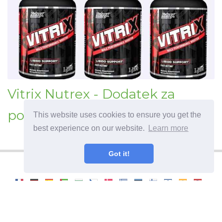
Vitrix Nutrex - Dodatek za
povečanje testosterona
This website uses cookies to ensure you get the
best experience on our website.
Learn more
Got it!