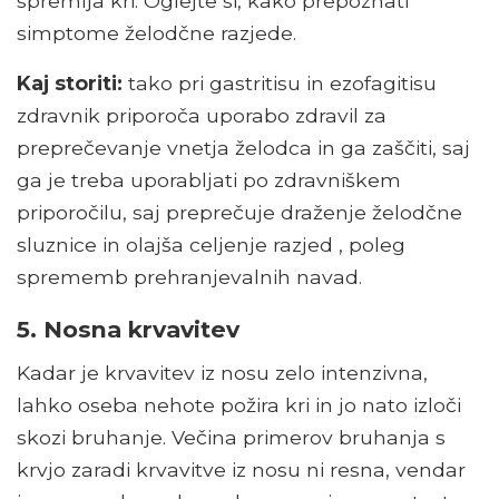
spremlja kri. Oglejte si, kako prepoznati
simptome želodčne razjede.
Kaj storiti:
tako pri gastritisu in ezofagitisu
zdravnik priporoča uporabo zdravil za
preprečevanje vnetja želodca in ga zaščiti, saj
ga je treba uporabljati po zdravniškem
priporočilu, saj preprečuje draženje želodčne
sluznice in olajša celjenje razjed , poleg
sprememb prehranjevalnih navad.
5. Nosna krvavitev
Kadar je krvavitev iz nosu zelo intenzivna,
lahko oseba nehote požira kri in jo nato izloči
skozi bruhanje. Večina primerov bruhanja s
krvjo zaradi krvavitve iz nosu ni resna, vendar