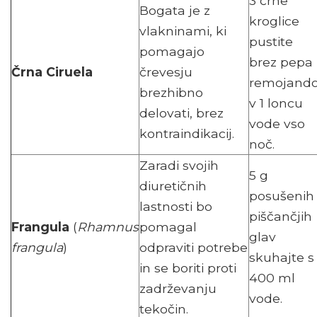
3 črne
Bogata je z
kroglice
vlakninami, ki
pustite
pomagajo
brez pepa
Črna Ciruela
črevesju
remojand
brezhibno
v 1 loncu
delovati, brez
vode vso
kontraindikacij.
noč.
Zaradi svojih
5 g
diuretičnih
posušenih
lastnosti bo
piščančjih
Frangula
(
Rhamnus
pomagal
glav
frangula
)
odpraviti potrebe
skuhajte s
in se boriti proti
400 ml
zadrževanju
vode.
tekočin.