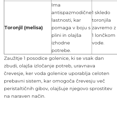
Ima
antispazmodične
1 skledo
lastnosti, kar
toronjila
Toronjil (melisa)
pomaga v boju s
zavremo z
plini in olajša
1 lončkom
izhodne
vode.
potrebe.
Zaužitje 1 posodice golenice, ki se vsak dan
zbudi, olajša izločanje potreb, uravnava
črevesje, ker voda golenice uporablja celoten
prebavni sistem, kar omogoča črevesju več
peristaltičnih gibov, olajšuje njegovo sprostitev
na naraven način.