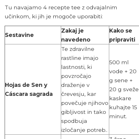
Tu navajamo 4 recepte tee z odvajalnim
učinkom, ki jih je mogoče uporabiti:
Zakaj je
Kako se
Sestavine
navedeno
pripraviti
Te zdravilne
rastline imajo
500 ml
lastnosti, ki
vode + 20
povzročajo
g sene +
Hojas de Sen y
draženje v
20 g sveže
Cáscara sagrada
črevesju, kar
kaskare
povečuje njihovo
kuhajte 15
gibljivost in tako
minut.
spodbuja
izločanje potreb..