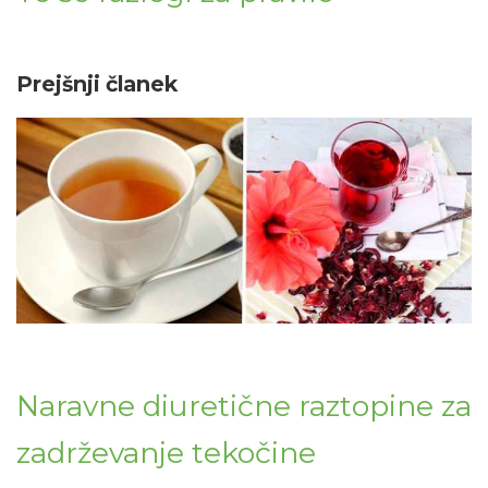
Prejšnji članek
Naravne diuretične raztopine za
zadrževanje tekočine